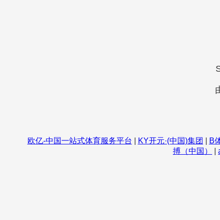
S
欧亿-中国一站式体育服务平台
|
KY开元·(中国)集团
|
B
搏（中国）
|